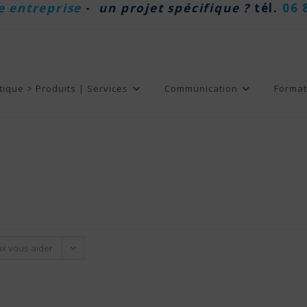
e entreprise
-
un projet spécifique ?
tél.
06 
tique > Produits | Services
Communication
Format
ux vous aider