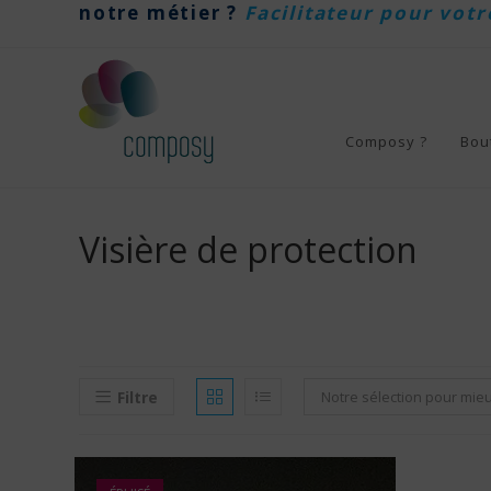
notre métier ?
Facilitateur pour votr
Skip
to
content
Composy ?
Bou
Visière de protection
Filtre
Notre sélection pour mie