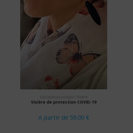
Ce
CHOIX DES OPTIONS
produit
Gel Hydroalcoolique / Visière
a
Visière de protection COVID-19
plusieurs
variations.
Les
options
A partir de
59.00
€
peuvent
être
choisies
sur