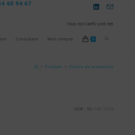
84 60 94 67
tous nos tarifs sont net
Toggle
ion
Consultant
Mon compte
0
website
>
Produits
>
Visière de protection
search
VOIR :
50
100
TOUS