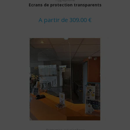
plusieurs
Ecrans de protection transparents
variations.
Les
options
A partir de
309.00
€
peuvent
être
choisies
sur
la
page
du
produit
Ce
CHOIX DES OPTIONS
produit