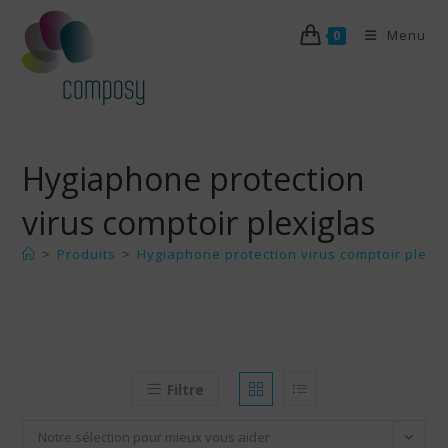
Skip
Menu
to
0
content
Hygiaphone protection
virus comptoir plexiglas
>
Produits
>
Hygiaphone protection virus comptoir plexig
Filtre
Notre sélection pour mieux vous aider