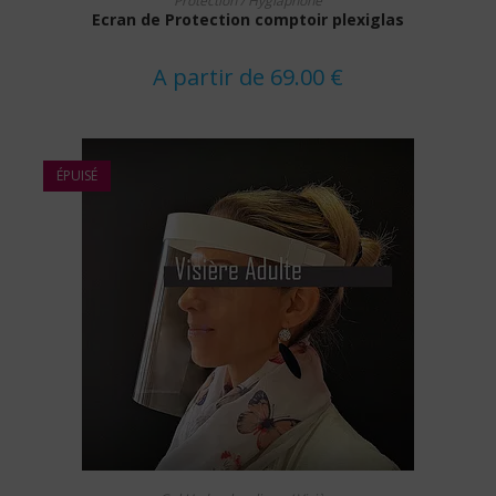
Protection / Hygiaphone
a
Ecran de Protection comptoir plexiglas
plusieurs
variations.
Les
options
A partir de
69.00
€
peuvent
être
choisies
sur
la
page
ÉPUISÉ
du
produit
Ce
CHOIX DES OPTIONS
produit