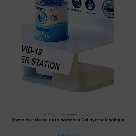
LIRE LA SUITE
Gel Hydroalcoolique / Visière
Borne murale ou auto portante Gel hydroalcoolique
139.00
€