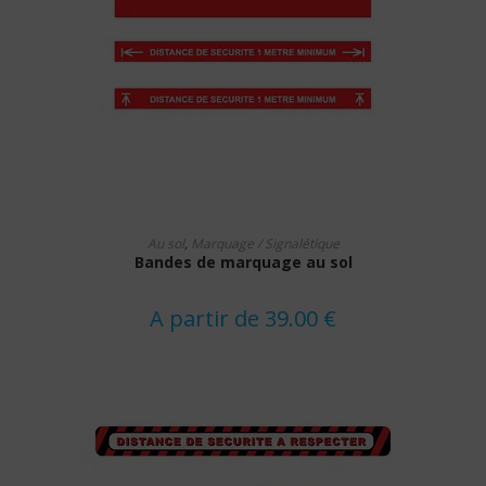
Ce
CHOIX DES OPTIONS
produit
Au sol
,
Marquage / Signalétique
a
Bandes de marquage au sol
plusieurs
variations.
Les
options
A partir de
39.00
€
peuvent
être
choisies
sur
la
page
du
produit