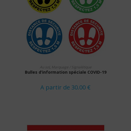
Ce
CHOIX DES OPTIONS
produit
Au sol
,
Marquage / Signalétique
a
Bulles d’information spéciale COVID-19
plusieurs
variations.
Les
options
A partir de
30.00
€
peuvent
être
choisies
sur
la
page
du
produit