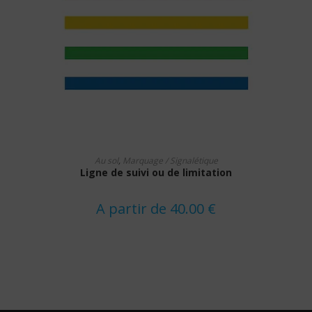
Ce
CHOIX DES OPTIONS
produit
Au sol
,
Marquage / Signalétique
a
Ligne de suivi ou de limitation
plusieurs
variations.
Les
options
A partir de
40.00
€
peuvent
être
choisies
sur
la
page
du
produit