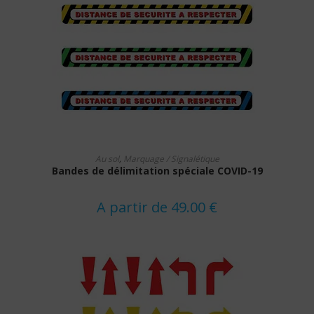
Ce
CHOIX DES OPTIONS
produit
Au sol
,
Marquage / Signalétique
a
Bandes de délimitation spéciale COVID-19
plusieurs
variations.
Les
options
A partir de
49.00
€
peuvent
être
choisies
sur
la
page
du
produit