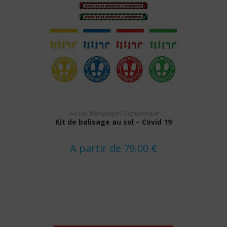
Ce
CHOIX DES OPTIONS
produit
Au sol
,
Marquage / Signalétique
a
Kit de balisage au sol – Covid 19
plusieurs
variations.
Les
options
A partir de
79.00
€
peuvent
être
choisies
sur
la
page
du
produit