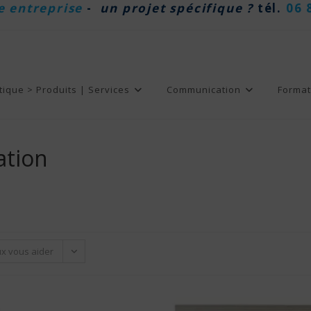
e entreprise
-
un projet spécifique ?
tél.
06 
tique > Produits | Services
Communication
Format
ation
ux vous aider