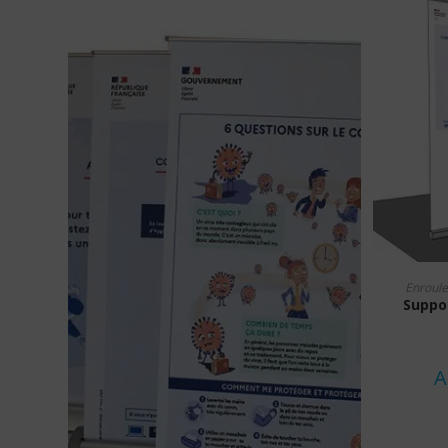
Enroule
Suppor
A