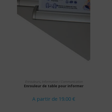
Ce
CHOIX DES OPTIONS
produit
Enrouleurs
,
Information / Communication
a
Enrouleur de table pour informer
plusieurs
variations.
Les
options
A partir de
19.00
€
peuvent
être
choisies
sur