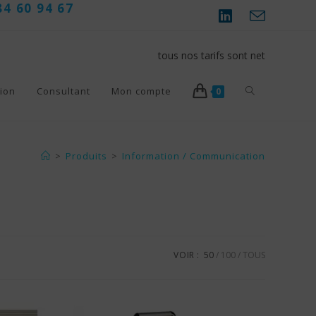
84 60 94 67
tous nos tarifs sont net
Toggle
ion
Consultant
Mon compte
0
website
>
Produits
>
Information / Communication
search
VOIR :
50
100
TOUS