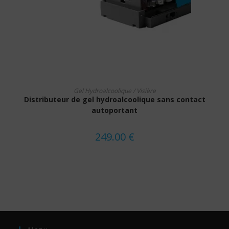
LIRE LA SUITE
Gel Hydroalcoolique / Visière
Distributeur de gel hydroalcoolique sans contact
autoportant
249.00
€